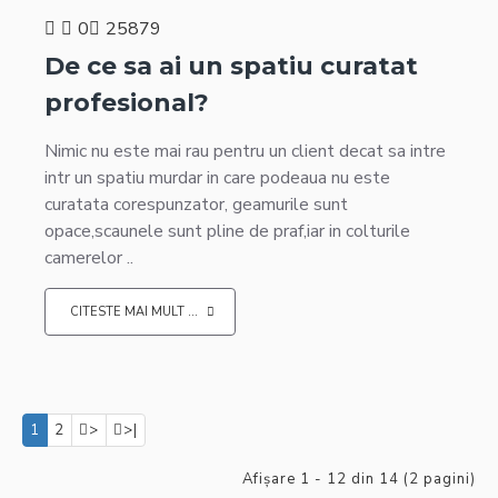
0
25879
De ce sa ai un spatiu curatat
profesional?
Nimic nu este mai rau pentru un client decat sa intre
intr un spatiu murdar in care podeaua nu este
curatata corespunzator, geamurile sunt
opace,scaunele sunt pline de praf,iar in colturile
camerelor ..
CITESTE MAI MULT ...
1
2
>
>|
Afişare 1 - 12 din 14 (2 pagini)