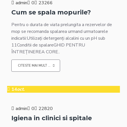
admin
0
23266
Cum se spala mopurile?
Pentru o durata de viata prelungita a rezervelor de
mop se recomanda spalarea urmand urmatoarele
indicatii:Utilizați detergenți alcalini cu un pH sub
11Conditii de spalareGHID PENTRU
ÎNTREȚINEREA CORE..
CITESTE MAI MULT ...
14
oct.
admin
0
22820
Igiena in clinici si spitale