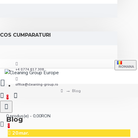
COS CUMPARATURI
ROMANA
+4 0774.617.308
office@cleaning-group.ro
Blog
0
0 produs(e) - 0,00RON
Blog
0
20
mar.