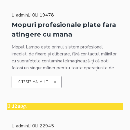
admin
0
19478
Mopuri profesionale plate fara
atingere cu mana
Mopul Lampo este primul sistem profesional
imediat, de fixare și eliberare, fără contactul mâinilor
cu suprafețele contaminateImaginează-ți că poți
folosi un singur mâner pentru toate operațiunile de ..
CITESTE MAI MULT ...
12
aug.
admin
0
22945