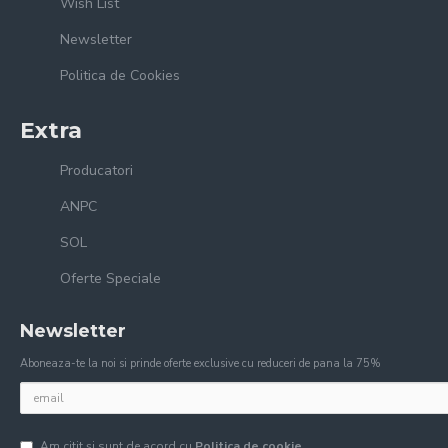
Wish List
Newsletter
Politica de Cookies
Extra
Producatori
ANPC
SOL
Oferte Speciale
Newsletter
Aboneaza-te la noi si prinde oferte exclusive cu reduceri de pana la 75%
Am citit şi sunt de acord cu
Politica de cookie