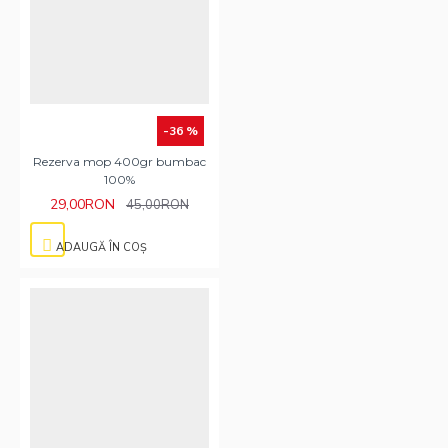
-36 %
Rezerva mop 400gr bumbac
100%
29,00RON
45,00RON
ADAUGĂ ÎN COŞ