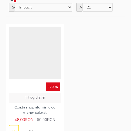
Sortare
Afisare
-20 %
Ttsystem
Coada mop aluminiu cu
maner colorat
48,00RON
60,00RON