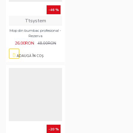
-46 %
Ttsystem
Mop din bumbac profesional -
Rezerva
26,00RON
48,00RON
ADAUGĂ ÎN COŞ
-20 %