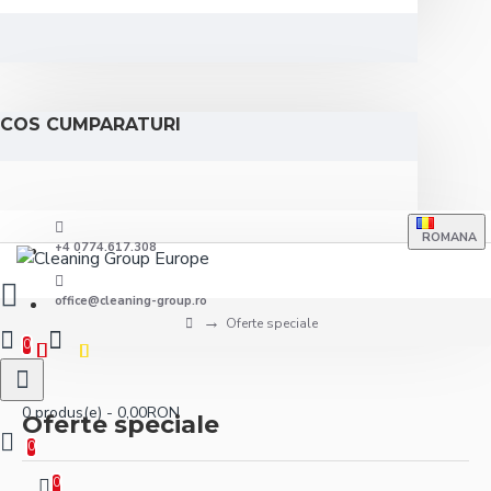
COS CUMPARATURI
ROMANA
+4 0774.617.308
office@cleaning-group.ro
Oferte speciale
0
0 produs(e) - 0,00RON
Oferte speciale
0
0