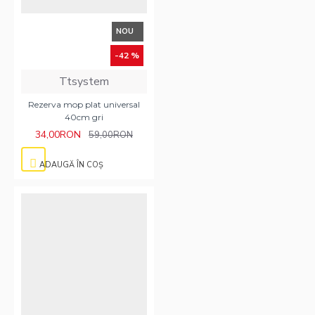
NOU
-42 %
Ttsystem
Rezerva mop plat universal
40cm gri
34,00RON
59,00RON
ADAUGĂ ÎN COŞ