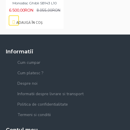
Monodisc Ghibli SB143 L10
6.500,00RON
8.055,00RON
ADAUGĂ ÎN COŞ
Informatii
Cum cumpar
Cum platesc ?
Despre noi
Informatii despre livrare si transport
Politica de confidentialitate
Termeni si conditii
Contul meu