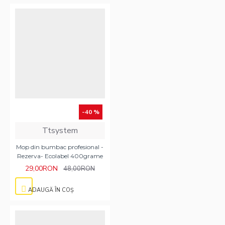
-40 %
Ttsystem
Mop din bumbac profesional -
Rezerva- Ecolabel 400grame
29,00RON
48,00RON
ADAUGĂ ÎN COŞ