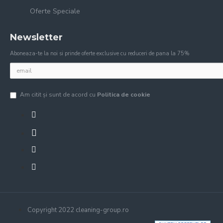
Oferte Speciale
Newsletter
Aboneaza-te la noi si prinde oferte exclusive cu reduceri de pana la 75%
Am citit şi sunt de acord cu
Politica de cookie
Copyright 2022 cleaning-group.ro