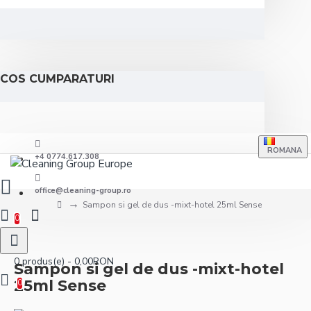
COS CUMPARATURI
ROMANA
+4 0774.617.308
office@cleaning-group.ro
Sampon si gel de dus -mixt-hotel 25ml Sense
0
0 produs(e) - 0,00RON
Sampon si gel de dus -mixt-hotel
25ml Sense
0