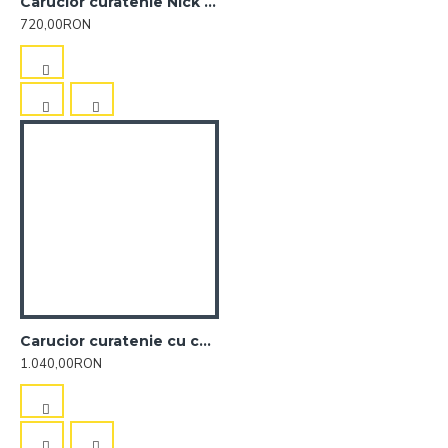
Carucior curatenie Nick 15lt Verde
720,00RON
Carucior curatenie cu cadru cromat 30Lt ROLL
1.040,00RON