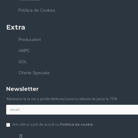
Politica de Cookies
Extra
Producatori
ANPC
SOL
Oferte Speciale
Newsletter
Aboneaza-te la noi si prinde oferte exclusive cu reduceri de pana la 75%
Am citit şi sunt de acord cu
Politica de cookie