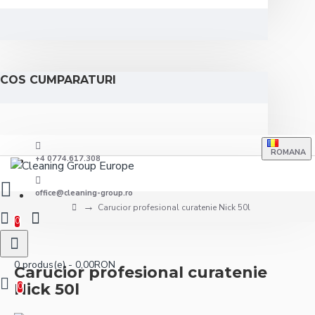
COS CUMPARATURI
ROMANA
+4 0774.617.308
office@cleaning-group.ro
Carucior profesional curatenie Nick 50l
0
0 produs(e) - 0,00RON
Carucior profesional curatenie
Nick 50l
0