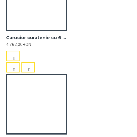
Carucior curatenie cu 6 galeti si spatii de depozitare Magic 360P
4.762,00RON