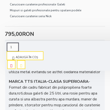
Carucioare curatenie profesionale
Galeti
Mopuri si galeti profesionale pentru spalare podele
Carucioare curatenie seria Nick
795,00RON
DESCRIERE
ADAUGĂ ÎN COŞ
Carucior curatenie profesional este confectionat in
intregime din plastic cea mai buna calitate fara a
utiliza metal evitandu se astfel oxidarea materialelor
MARCA TTS ITALIA-CLASA SUPERIOARA
-
Format din cadru fabricat din polipropilena foarte
dura,roti,doua galeti de 25 litri, una rosie pentru apa
curata si una albastra pentru apa murdara, maner de
prindere, storcator pentru mop,caruciorul de curatenie