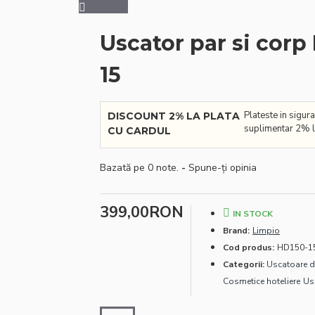
Uscator par si corp
15
Plateste in sigura
DISCOUNT 2% LA PLATA
suplimentar 2% l
CU CARDUL
Bazată pe 0 note.
-
Spune-ţi opinia
399,00RON
IN STOCK
Brand:
Limpio
Cod produs:
HD150-1
Categorii:
Uscatoare d
Cosmetice hoteliere
Us