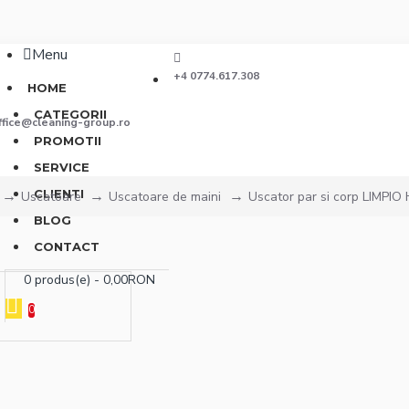
Menu
+4 0774.617.308
HOME
CATEGORII
ffice@cleaning-group.ro
PROMOTII
SERVICE
CLIENTI
Uscatoare
Uscatoare de maini
Uscator par si corp LIMPI
BLOG
CONTACT
0 produs(e) - 0,00RON
0