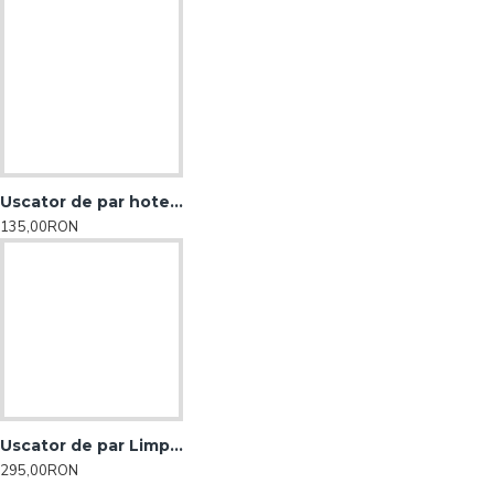
Uscator de par hotel Limpio
135,00RON
Uscator de par Limpio pentru hotel,pensiuni
295,00RON