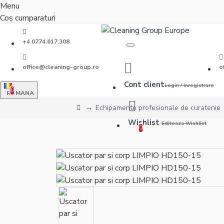
Menu
Cos cumparaturi
+4 0774.617.308
office@cleaning-group.ro
o
Cont client
Login / Inregistrare
0
ROMANA
Echipamente profesionale de curatenie
Wishlist
Editeaza Wishlist
0