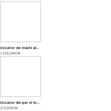
Uscator de maini alb cu jet de aer Ttsystem Italia
1.918,00RON
Uscator de par si maini
274,00RON