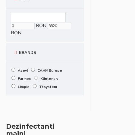
RON
RON
BRANDS
Asevi
CAHM Europe
Farmec
Klintensiv
Limpio
Ttsystem
Dezinfectanti
maini