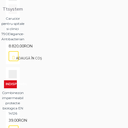
Ttsystem
Carucior
pentru spitale
si clinici
790Elegance-
Antibacterian
8.820,00RON
ADAUGĂ ÎN COŞ
INDISPONIBIL
Combinezon
impermeabil
protectie
biologica EN
14126
39,00RON