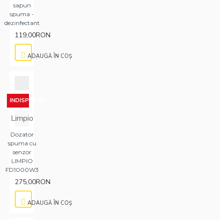
sapun
spuma -
dezinfectant
119,00RON
ADAUGĂ ÎN COŞ
INDISPONIBIL
Limpio
Dozator
spuma cu
senzor
LIMPIO
FD1000W3
275,00RON
ADAUGĂ ÎN COŞ