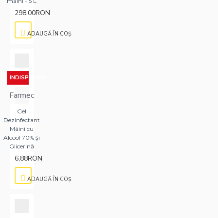
maini - 5 L
298,00RON
ADAUGĂ ÎN COŞ
INDISPONIBIL
Farmec
Gel
Dezinfectant
Mâini cu
Alcool 70% și
Glicerină
6,88RON
ADAUGĂ ÎN COŞ