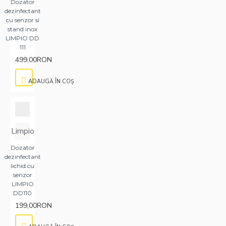
Dozator
dezinfectant
cu senzor si
stand inox
LIMPIO DD
111
499,00RON
ADAUGĂ ÎN COŞ
Limpio
Dozator
dezinfectant
lichid cu
senzor
LIMPIO
DD110
199,00RON