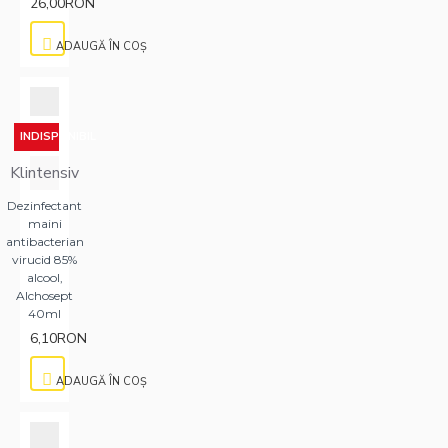
26,00RON
ADAUGĂ ÎN COŞ
INDISPONIBIL
Klintensiv
Dezinfectant
maini
antibacterian
virucid 85%
alcool,
Alchosept
40ml
6,10RON
ADAUGĂ ÎN COŞ