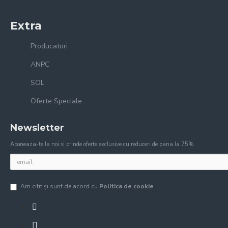
Extra
Producatori
ANPC
SOL
Oferte Speciale
Newsletter
Aboneaza-te la noi si prinde oferte exclusive cu reduceri de pana la 75%
Am citit şi sunt de acord cu
Politica de cookie