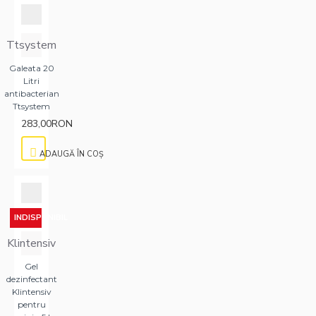
Ttsystem
Galeata 20
Litri
antibacterian
Ttsystem
283,00RON
ADAUGĂ ÎN COŞ
INDISPONIBIL
Klintensiv
Gel
dezinfectant
Klintensiv
pentru