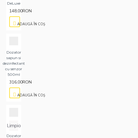
DeLuxe
148,00RON
ADAUGĂ ÎN COŞ
Dozator
sapun si
dezinfectant
cu senzor
500ml
316,00RON
ADAUGĂ ÎN COŞ
Limpio
Dozator