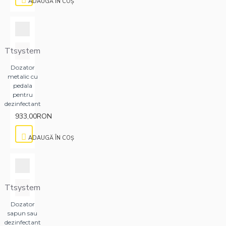
ADAUGĂ ÎN COŞ
Ttsystem
Dozator
metalic cu
pedala
pentru
dezinfectant
933,00RON
ADAUGĂ ÎN COŞ
Ttsystem
Dozator
sapun sau
dezinfectant