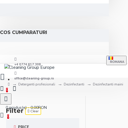
COS CUMPARATURI
ROMANA
+4 0774.617.308
office@cleaning-group.ro
Detergenti profesionali
Dezinfectanti
Dezinfectanti maini
0
0 produs(e) - 0,00RON
Filter
Clear
0
PRICE