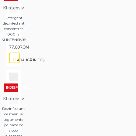
Klintensiv
Detergent
dezinfectant
concentrat
1000 ml
KLINTENSIV®
77,00RON
ADAUGĂ ÎN COŞ
INDISPONIBIL
Klintensiv
Dezinfectant
de maini si
tegumente
pe baza de
alcool
Alchosept