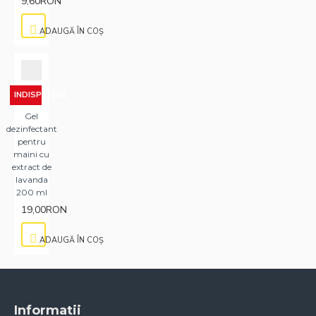
9,60RON
ADAUGĂ ÎN COŞ
INDISPONIBIL
Gel
dezinfectant
pentru
maini cu
extract de
lavanda
200 ml
19,00RON
ADAUGĂ ÎN COŞ
Informatii