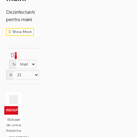
Dezinfectanti
pentru maini
0
Sortare
Afisare
INDISPONIBIL
Botosei
de unica
folosinta