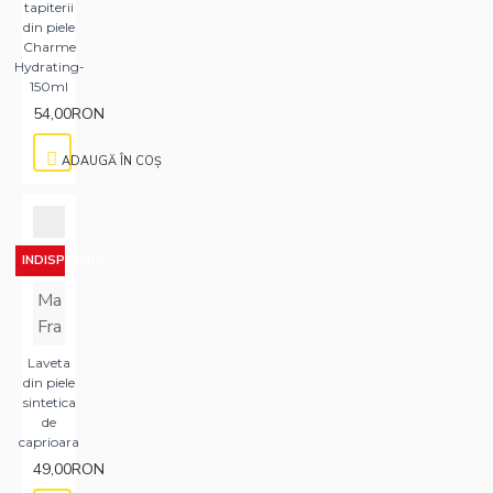
tapiterii
din piele
Charme
Hydrating-
150ml
54,00RON
ADAUGĂ ÎN COŞ
INDISPONIBIL
Ma
Fra
Laveta
din piele
sintetica
de
caprioara
49,00RON