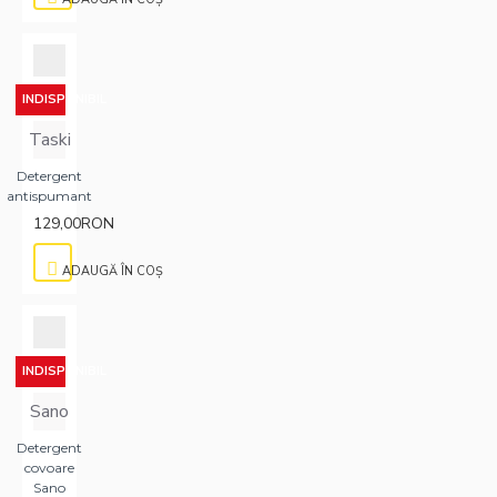
INDISPONIBIL
Taski
Detergent
antispumant
129,00RON
ADAUGĂ ÎN COŞ
INDISPONIBIL
Sano
Detergent
covoare
Sano