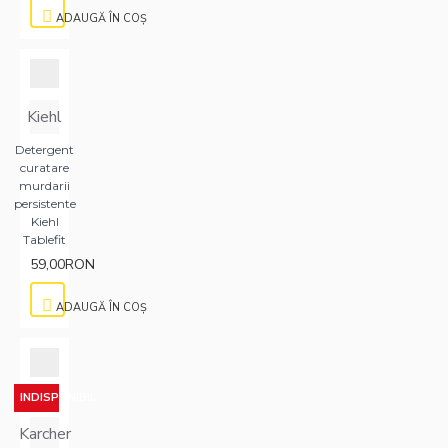
ADAUGĂ ÎN COŞ
Kiehl
Detergent
curatare
murdarii
persistente
Kiehl
Tablefit
59,00RON
ADAUGĂ ÎN COŞ
INDISPONIBIL
Karcher