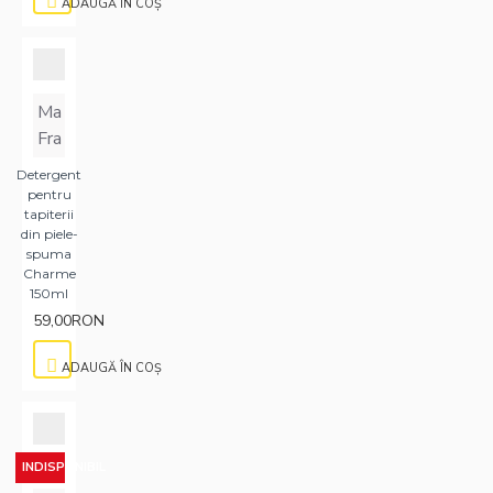
ADAUGĂ ÎN COŞ
Ma
Fra
Detergent
pentru
tapiterii
din piele-
spuma
Charme
150ml
59,00RON
ADAUGĂ ÎN COŞ
INDISPONIBIL