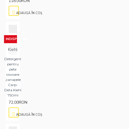
118,00RON
ADAUGĂ ÎN COŞ
INDISPONIBIL
Kiehl
Detergent
pentru
pete
covoare
,canapele
Carp-
Deta Kiehl
750ml
72,00RON
ADAUGĂ ÎN COŞ