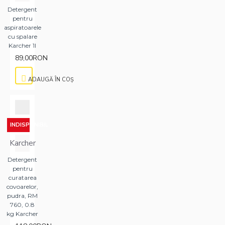
Detergent
pentru
aspiratoarele
cu spalare
Karcher 1l
89,00RON
ADAUGĂ ÎN COŞ
INDISPONIBIL
Karcher
Detergent
pentru
curatarea
covoarelor,
pudra, RM
760, 0.8
kg Karcher