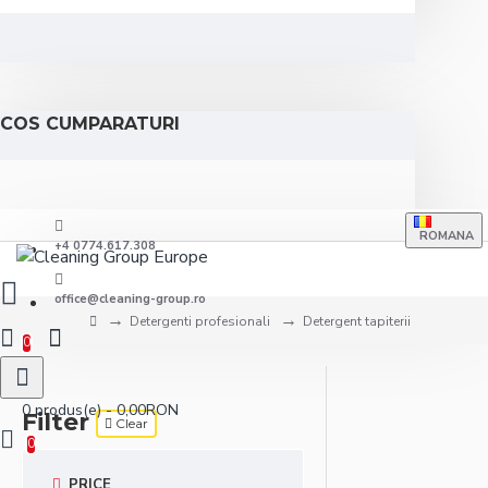
COS CUMPARATURI
ROMANA
+4 0774.617.308
office@cleaning-group.ro
Detergenti profesionali
Detergent tapiterii
0
0 produs(e) - 0,00RON
Filter
Clear
0
PRICE