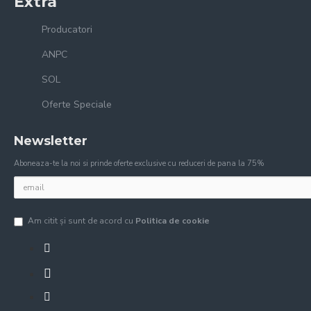
Extra
Producatori
ANPC
SOL
Oferte Speciale
Newsletter
Aboneaza-te la noi si prinde oferte exclusive cu reduceri de pana la 75%
Am citit şi sunt de acord cu
Politica de cookie