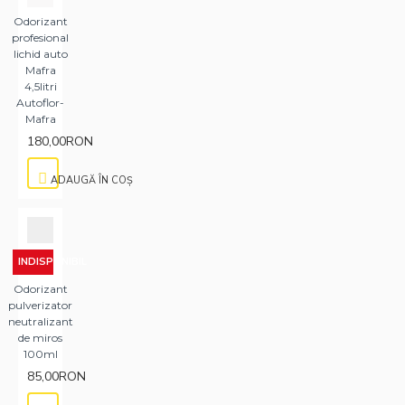
Odorizant
profesional
lichid auto
Mafra
4,5litri
Autoflor-
Mafra
180,00RON
ADAUGĂ ÎN COŞ
INDISPONIBIL
Odorizant
pulverizator
neutralizant
de miros
100ml
85,00RON