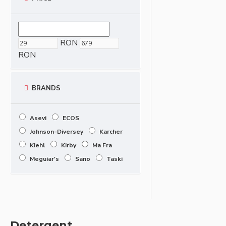
RON
RON
BRANDS
Asevi
ECOS
Johnson-Diversey
Karcher
Kiehl
Kirby
Ma Fra
Meguiar's
Sano
Taski
Detergent