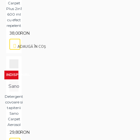
Carpet
Plus 2in1
600 ml
cu efect
repelent
38,00RON
ADAUGĂ ÎN COŞ
INDISPONIBIL
Sano
Detergent
covoare si
tapiterii
Sano
Carpet
Aerosol
29,80RON