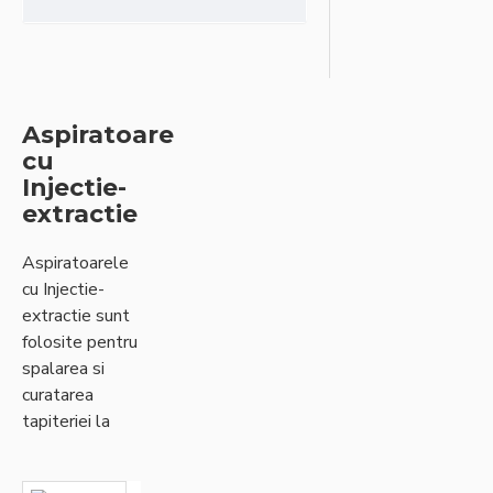
Aspiratoare
cu
Injectie-
extractie
Aspiratoarele
cu Injectie-
extractie sunt
folosite pentru
spalarea si
curatarea
tapiteriei la
canapele,saltele,fotolii,scaune,cat
si pentru