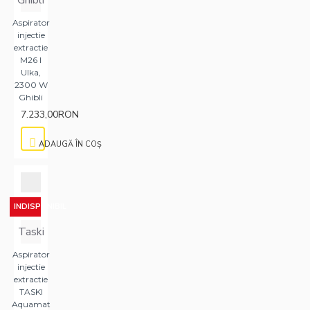
Aspirator
injectie
extractie
M26 I
Ulka,
2300 W
Ghibli
7.233,00RON
ADAUGĂ ÎN COŞ
INDISPONIBIL
Taski
Aspirator
injectie
extractie
TASKI
Aquamat