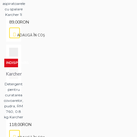
aspiratoarele
cu spalare
Karcher 1l
89,00RON
ADAUGĂ ÎN COŞ
INDISPONIBIL
Karcher
Detergent
pentru
curatarea
covoarelor,
pudra, RM
760, 0.8
kg Karcher
118,00RON