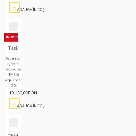
ADAUGĂ ÎN COŞ
INDISPONIBIL
Taski
Aspirator
injectie -
extractie
TASKI
Aquamat
20
19.130,00RON
ADAUGĂ ÎN COŞ
Ghibli