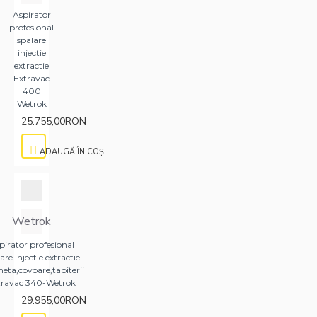
Aspirator
profesional
spalare
injectie
extractie
Extravac
400
Wetrok
25.755,00RON
ADAUGĂ ÎN COŞ
Wetrok
pirator profesional
are injectie extractie
eta,covoare,tapiterii
travac 340-Wetrok
29.955,00RON