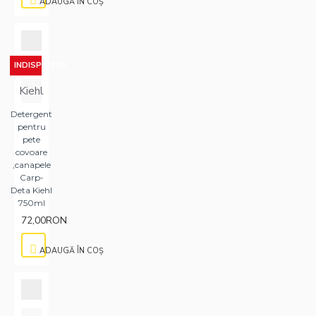
ADAUGĂ ÎN COŞ
INDISPONIBIL
Kiehl
Detergent
pentru
pete
covoare
,canapele
Carp-
Deta Kiehl
750ml
72,00RON
ADAUGĂ ÎN COŞ