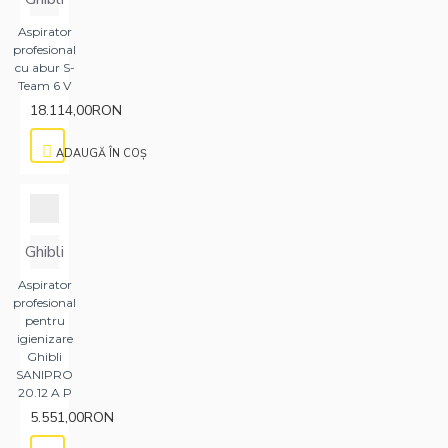
Aspirator
profesional
cu abur S-
Team 6 V
18.114,00RON
ADAUGĂ ÎN COŞ
Ghibli
Aspirator
profesional
pentru
igienizare
Ghibli
SANIPRO
20.12 A P
5.551,00RON