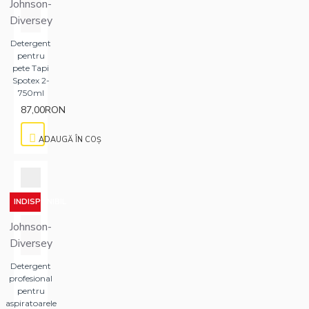
Johnson-
Diversey
Detergent
pentru
pete Tapi
Spotex 2-
750ml
87,00RON
ADAUGĂ ÎN COŞ
INDISPONIBIL
Johnson-
Diversey
Detergent
profesional
pentru
aspiratoarele