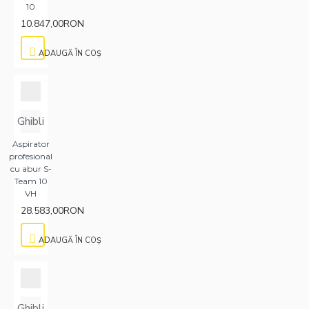
10
10.847,00RON
ADAUGĂ ÎN COŞ
Ghibli
Aspirator
profesional
cu abur S-
Team 10
VH
28.583,00RON
ADAUGĂ ÎN COŞ
Ghibli