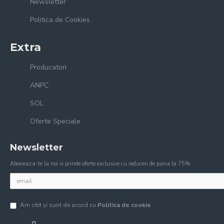
Newsletter
Politica de Cookies
Extra
Producatori
ANPC
SOL
Oferte Speciale
Newsletter
Aboneaza-te la noi si prinde oferte exclusive cu reduceri de pana la 75%
Am citit şi sunt de acord cu
Politica de cookie