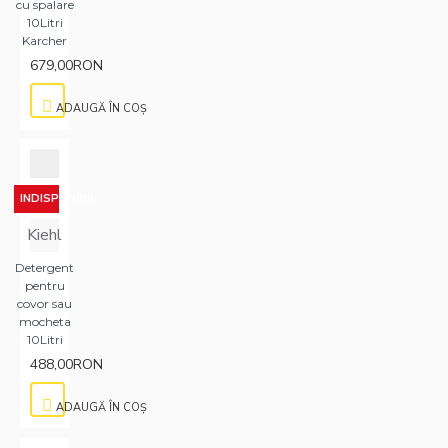
cu spalare
juridice.Detergentii
10Litri
recomandati
Karcher
pentru
679,00RON
aspiratoarele
cu injectie
ADAUGĂ ÎN COŞ
extractie sunt
MC150 si
MC151
INDISPONIBIL
Kiehl
Detergent
pentru
covor sau
mocheta
10Litri
488,00RON
ADAUGĂ ÎN COŞ