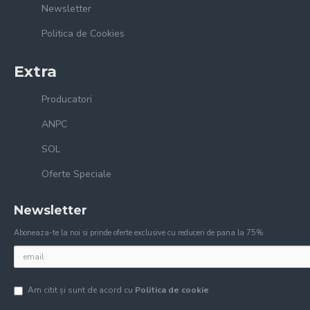
Newsletter
Politica de Cookies
Extra
Producatori
ANPC
SOL
Oferte Speciale
Newsletter
Aboneaza-te la noi si prinde oferte exclusive cu reduceri de pana la 75%
Am citit şi sunt de acord cu
Politica de cookie