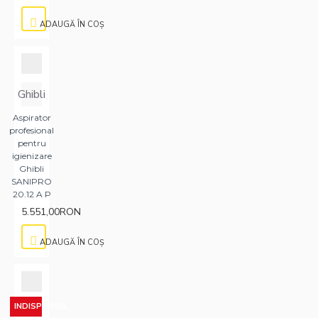
ADAUGĂ ÎN COŞ
Ghibli
Aspirator
profesional
pentru
igienizare
Ghibli
SANIPRO
20.12 A P
5.551,00RON
ADAUGĂ ÎN COŞ
INDISPONIBIL