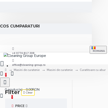
COS CUMPARATURI
ROMANA
+4 0774.617.308
office@cleaning-group.ro
Masini de curatenie
Masini de curatenie
Curatitoare cu abur
0
0 produs(e) - 0,00RON
Filter
Clear
0
PRICE