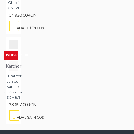
Ghibli
6.3ERI
14.920,00RON
ADAUGĂ ÎN COŞ
INDISPONIBIL
Karcher
Curatitor
cu abur
Karcher
profesional
SGV 8/5
28.697,00RON
ADAUGĂ ÎN COŞ