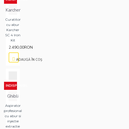
Karcher
Curatitor
cu abur
Karcher
SC 4 Iron
Kit
2.490,00RON
ADAUGĂ ÎN COŞ
INDISPONIBIL
Ghibli
Aspirator
profesional
cu abur si
injectie
extractie