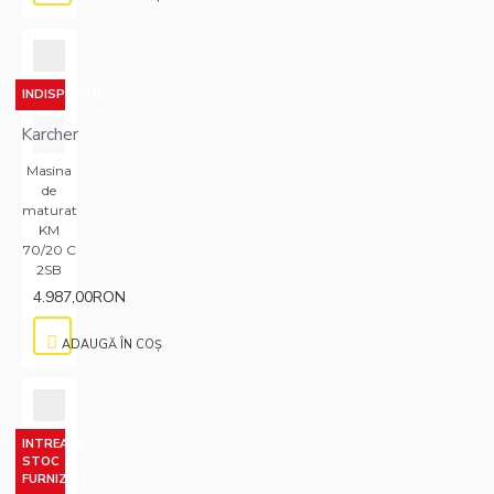
INDISPONIBIL
Karcher
Masina
de
maturat
KM
70/20 C
2SB
4.987,00RON
ADAUGĂ ÎN COŞ
INTREABA
STOC
FURNIZOR