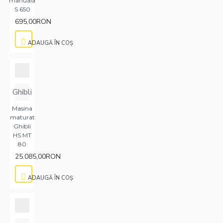
manuala
S 650
695,00RON
ADAUGĂ ÎN COŞ
Ghibli
Masina
maturat
Ghibli
HS MT
80
25.085,00RON
ADAUGĂ ÎN COŞ