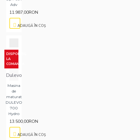
Adv
11.987,00RON
ADAUGĂ ÎN COŞ
DISPONIBIL
LA
COMANDA
Dulevo
Masina
de
maturat
DULEVO
700
Hydro
13.500,00RON
ADAUGĂ ÎN COŞ