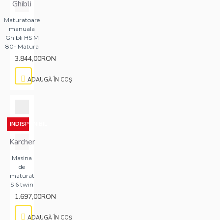
Ghibli
Maturatoare
manuala
Ghibli HS M
80- Matura
3.844,00RON
ADAUGĂ ÎN COŞ
INDISPONIBIL
Karcher
Masina
de
maturat
S 6 twin
1.697,00RON
ADAUGĂ ÎN COŞ