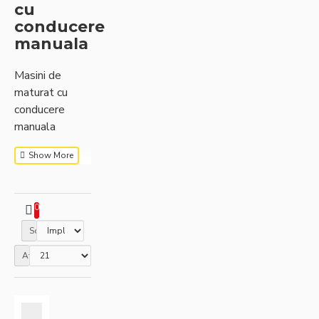
cu
conducere
manuala
Masini de
maturat cu
conducere
manuala
0
Sortare
Afisare