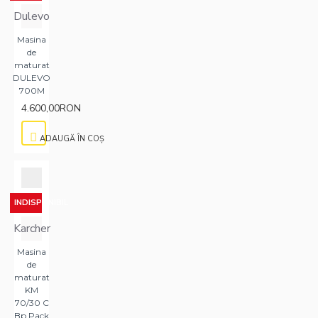
Dulevo
Masina
de
maturat
DULEVO
700M
4.600,00RON
ADAUGĂ ÎN COŞ
INDISPONIBIL
Karcher
Masina
de
maturat
KM
70/30 C
Bp Pack