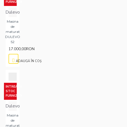
FURNIZOR
Dulevo
Masina
de
maturat
DULEVO
52
17.000,00RON
ADAUGĂ ÎN COŞ
INTREABA
STOC
FURNIZOR
Dulevo
Masina
de
maturat