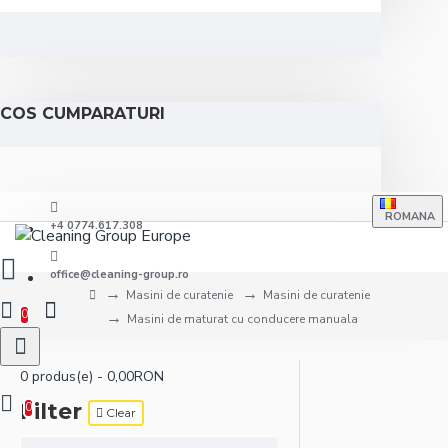
COS CUMPARATURI
ROMANA
+4 0774.617.308
office@cleaning-group.ro
Masini de curatenie
Masini de curatenie
0
Masini de maturat cu conducere manuala
0 produs(e) - 0,00RON
Filter
0
Clear