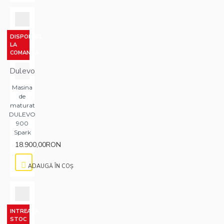
DISPONIBIL
LA
COMANDA
Dulevo
Masina
de
maturat
DULEVO
900
Spark
18.900,00RON
ADAUGĂ ÎN COŞ
INTREABA
STOC