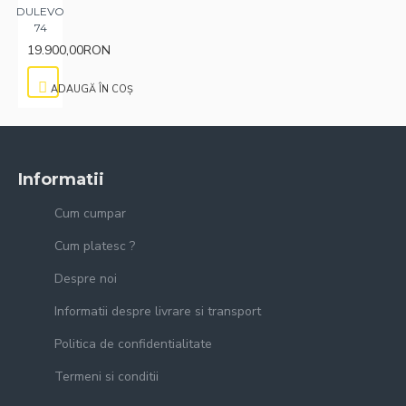
DULEVO
74
19.900,00RON
ADAUGĂ ÎN COŞ
Informatii
Cum cumpar
Cum platesc ?
Despre noi
Informatii despre livrare si transport
Politica de confidentialitate
Termeni si conditii