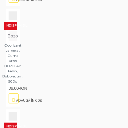
INDISPONIBIL
Bozo
Odorizant
camera ,
Guma
Turbo ,
BOZO Air
Fresh,
Bubblegum,
500g
39,00RON
ADAUGĂ ÎN COŞ
INDISPONIBIL