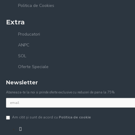
Politica de Cookies
Extra
Producatori
ANPC
SOL
Oferte Speciale
Newsletter
Aboneaza-te la noi si prinde oferte exclusive cu reduceri de pana la 75%
Am citit şi sunt de acord cu
Politica de cookie