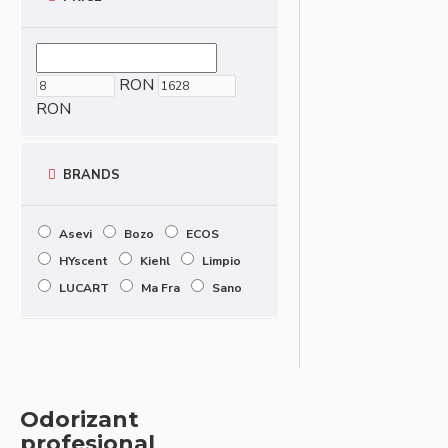
RON
RON
BRANDS
Asevi
Bozo
ECOS
HYscent
Kiehl
Limpio
LUCART
Ma Fra
Sano
Odorizant
profesional