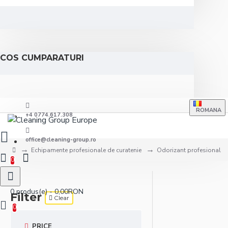
COS CUMPARATURI
ROMANA
+4 0774.617.308
office@cleaning-group.ro
Echipamente profesionale de curatenie
Odorizant profesional
0
0 produs(e) - 0,00RON
Filter
Clear
0
PRICE