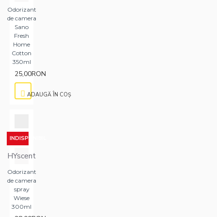
Odorizant
de camera
Sano
Fresh
Home
Cotton
350ml
25,00RON
ADAUGĂ ÎN COŞ
INDISPONIBIL
HYscent
Odorizant
de camera
spray
Wiese
300ml