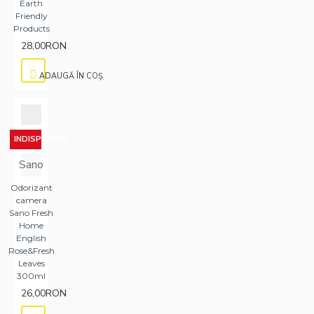
Earth
Friendly
Products
28,00RON
ADAUGĂ ÎN COŞ
INDISPONIBIL
Sano
Odorizant
camera
Sano Fresh
Home
English
Rose&Fresh
Leaves
300ml
26,00RON