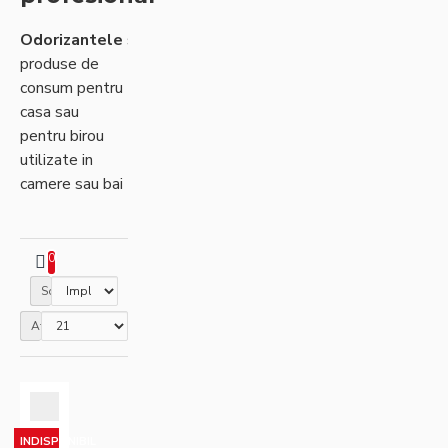
Odorizantele
sunt
produse de
consum pentru
casa sau
pentru birou
utilizate in
camere sau bai
pentru
reimprospatarea
aerului si
0
aroma placuta
Sortare
pe care o
emana. Cu
Afisare
toate ca
odorizantele
au fost create
cu scopul de a
INDISPONIBIL