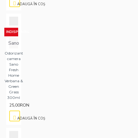
ADAUGĂ ÎN COŞ
INDISPONIBIL
Sano
Odorizant
camera
Sano
Fresh
Home
Verbana &
Green
Grass
300ml
25,00RON
ADAUGĂ ÎN COŞ