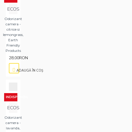
ECOS
Odorizant
camera -
citrice si
lemongrass,
Earth
Friendly
Products
28,00RON
ADAUGĂ ÎN COŞ
INDISPONIBIL
ECOS
Odorizant
camera -
lavanda,