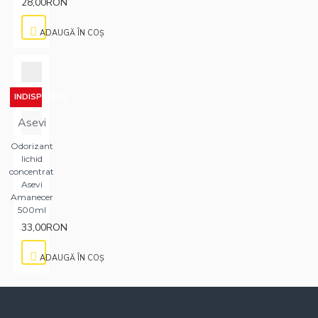
28,00RON
ADAUGĂ ÎN COŞ
INDISPONIBIL
Asevi
Odorizant
lichid
concentrat
Asevi
Amanecer
500ml
33,00RON
ADAUGĂ ÎN COŞ