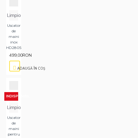
Limpio
Uscator
de
maini
inox
HD2805
499,00RON
ADAUGĂ ÎN COŞ
INDISPONIBIL
Limpio
Uscator
de
maini
pentru