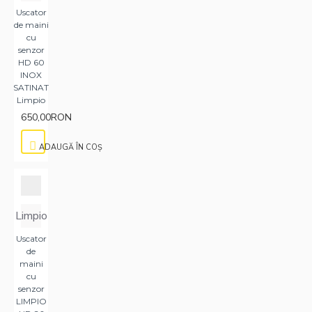
Uscator
de maini
cu
senzor
HD 60
INOX
SATINAT
Limpio
650,00RON
ADAUGĂ ÎN COŞ
Limpio
Uscator
de
maini
cu
senzor
LIMPIO