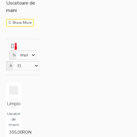
Uscatoare de
maini
0
Sortare
Afisare
Limpio
Uscator
de
maini
355,00RON