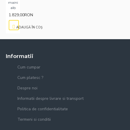
maini
alb
1.829,00RON
ADAUGĂ ÎN COŞ
Informatii
Cum cumpar
Cum platesc ?
Despre noi
Informatii despre livrare si transport
Politica de confidentialitate
Termeni si conditii