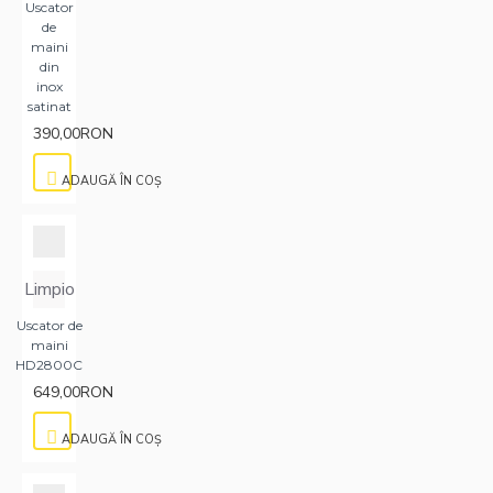
Uscator
de
maini
din
inox
satinat
390,00RON
ADAUGĂ ÎN COŞ
Limpio
Uscator de
maini
HD2800C
649,00RON
ADAUGĂ ÎN COŞ