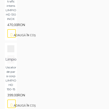
trafic
intens
LIMPIO
HD 130
INOX
470,00RON
ADAUGĂ ÎN COŞ
Limpio
Uscator
de par
si corp
LIMPIO
HD
150-15
399,00RON
ADAUGĂ ÎN COŞ