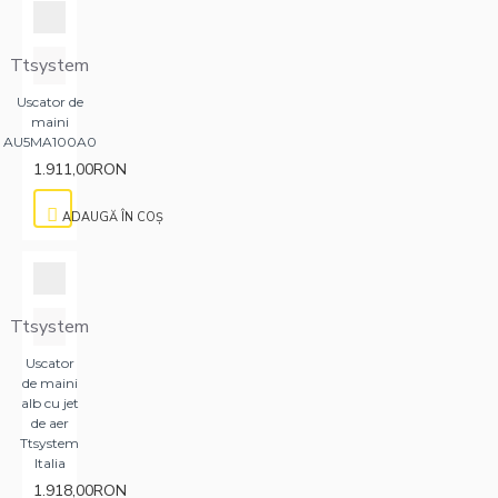
Ttsystem
Uscator de
maini
AU5MA100A0
1.911,00RON
ADAUGĂ ÎN COŞ
Ttsystem
Uscator
de maini
alb cu jet
de aer
Ttsystem
Italia
1.918,00RON