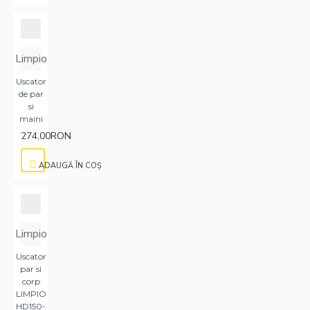
Limpio
Uscator
de par
si
maini
274,00RON
ADAUGĂ ÎN COŞ
Limpio
Uscator
par si
corp
LIMPIO
HD150-