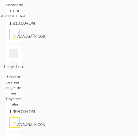
Uscator de
maini
AU5MA010A0
1.913,00RON
ADAUGĂ ÎN COŞ
Ttsystem
Uscator
de maini
cu jet de
aer
Ttsystem
Italia
1.998,00RON
ADAUGĂ ÎN COŞ