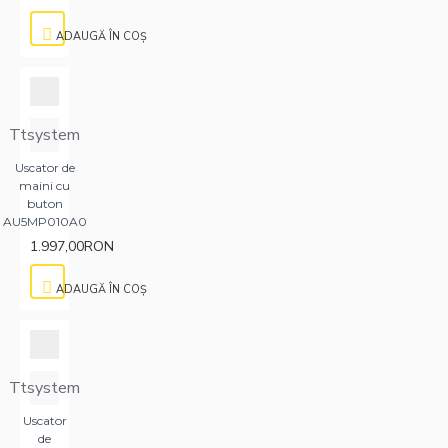
ADAUGĂ ÎN COŞ
Ttsystem
Uscator de
maini cu
buton
AU5MP010A0
1.997,00RON
ADAUGĂ ÎN COŞ
Ttsystem
Uscator
de