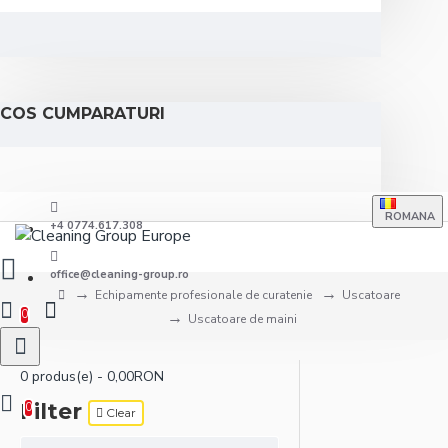
COS CUMPARATURI
ROMANA
+4 0774.617.308
office@cleaning-group.ro
Echipamente profesionale de curatenie
Uscatoare
0
Uscatoare de maini
0 produs(e) - 0,00RON
Filter
0
Clear