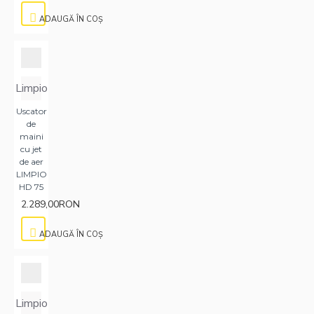
ADAUGĂ ÎN COŞ
Limpio
Uscator
de
maini
cu jet
de aer
LIMPIO
HD 75
2.289,00RON
ADAUGĂ ÎN COŞ
Limpio