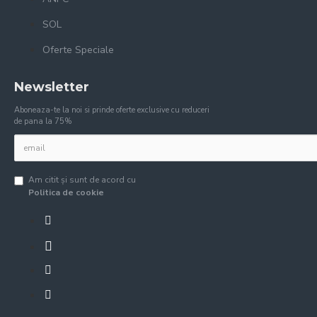
SOL
Oferte Speciale
Newsletter
Aboneaza-te la noi si prinde oferte exclusive cu reduceri
de pana la 75%
Am citit şi sunt de acord cu
Politica de cookie