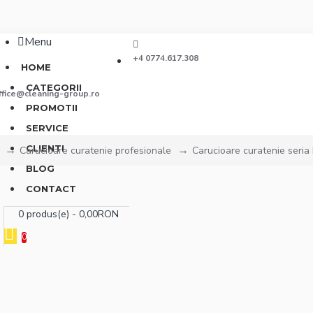
Menu
+4 0774.617.308
HOME
CATEGORII
ffice@cleaning-group.ro
PROMOTII
SERVICE
CLIENTI
Carucioare curatenie profesionale
Carucioare curatenie seria
BLOG
CONTACT
0 produs(e) - 0,00RON
0