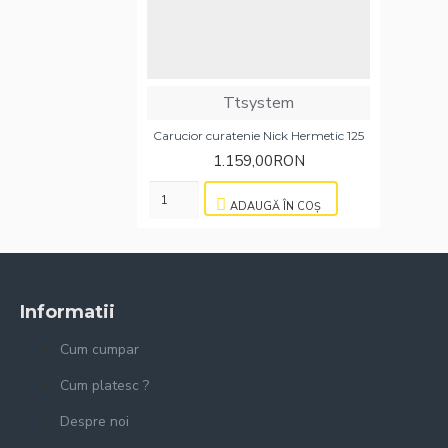
Ttsystem
Carucior curatenie Nick Hermetic 125
1.159,00RON
ADAUGĂ ÎN COŞ
Informatii
Cum cumpar
Cum platesc ?
Despre noi