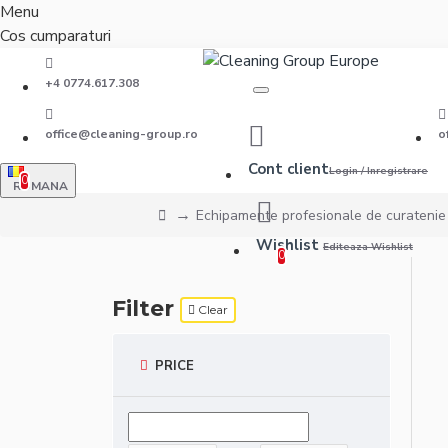
Menu
Cos cumparaturi
+4 0774.617.308
office@cleaning-group.ro
o
Cont client
Login / Inregistrare
0
ROMANA
Echipamente profesionale de curatenie
Wishlist
Editeaza Wishlist
0
Filter
Clear
PRICE