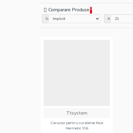
Comparare Produse
0
Sortare
Afisare
Ttsystem
Carucior pentru curatenie Nick
Hermetic 106