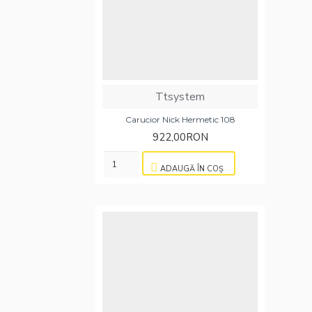
Ttsystem
Carucior Nick Hermetic 108
922,00RON
ADAUGĂ ÎN COŞ