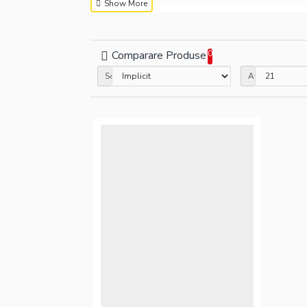
Comparare Produse
0
Sortare
Afisare