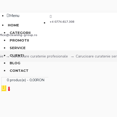
Menu
+4 0774.617.308
HOME
CATEGORII
ffice@cleaning-group.ro
PROMOTII
SERVICE
CLIENTI
ie
Carucioare curatenie profesionale
Carucioare curatenie ser
BLOG
CONTACT
0 produs(e) - 0,00RON
0