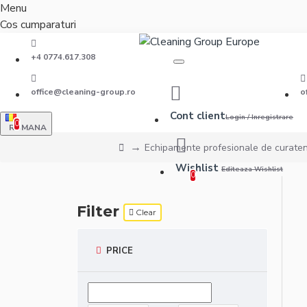
Menu
Cos cumparaturi
+4 0774.617.308
office@cleaning-group.ro
o
Cont client
Login / Inregistrare
0
ROMANA
Echipamente profesionale de curaten
Wishlist
Editeaza Wishlist
0
Filter
Clear
PRICE