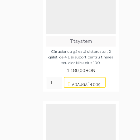
Ttsystem
Cărucior cu găleată si storcator, 2
găleți de 4 L și suport pentru ținerea
sculelor Nick plus 100
1.180,00RON
ADAUGĂ ÎN COŞ