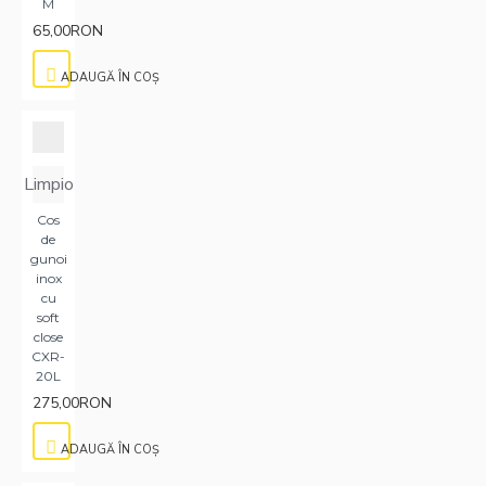
M
65,00RON
ADAUGĂ ÎN COŞ
Limpio
Cos
de
gunoi
inox
cu
soft
close
CXR-
20L
275,00RON
ADAUGĂ ÎN COŞ