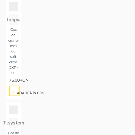
Limpio
Cos
de
gunoi
inox
cu
soft
close
CXR-
5L
75,00RON
ADAUGĂ ÎN COŞ
Ttsystem
Cos de