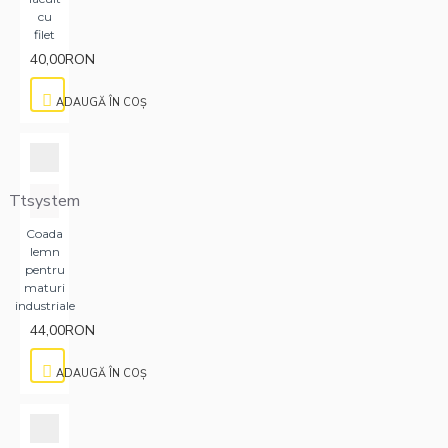
cu
filet
40,00RON
ADAUGĂ ÎN COŞ
Ttsystem
Coada
lemn
pentru
maturi
industriale
44,00RON
ADAUGĂ ÎN COŞ