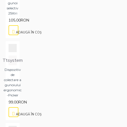
gunoi
selectiv
25litri
105,00RON
ADAUGĂ ÎN COŞ
Ttsystem
Dispozitiv
de
colectare a
gunoiului
ergonomic
-Picker
99,00RON
ADAUGĂ ÎN COŞ