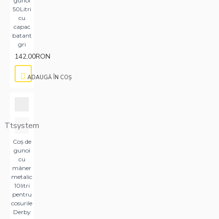
gunoi
50Litri
cu
capac
batant
gri
142,00RON
ADAUGĂ ÎN COŞ
Ttsystem
Coș de
gunoi
cu
mâner
metalic
10litri
pentru
cosurile
Derby