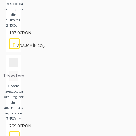
telescopica
prelungitor
din
aluminiu
2*150cm
197,00RON
ADAUGĂ ÎN COŞ
Ttsystem
Coada
telescopica
prelungitor
din
aluminiu 3
segmente
3*150cm
269,00RON