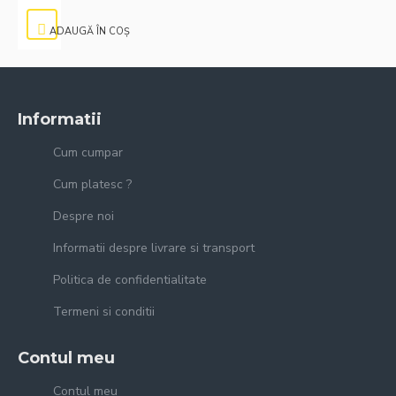
ADAUGĂ ÎN COŞ
Informatii
Cum cumpar
Cum platesc ?
Despre noi
Informatii despre livrare si transport
Politica de confidentialitate
Termeni si conditii
Contul meu
Contul meu