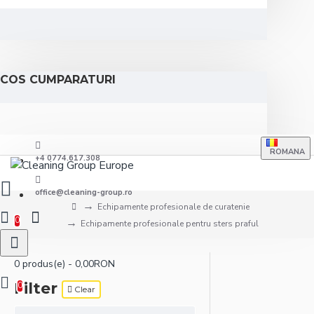
COS CUMPARATURI
ROMANA
+4 0774.617.308
office@cleaning-group.ro
Echipamente profesionale de curatenie
0
Echipamente profesionale pentru sters praful
0 produs(e) - 0,00RON
Filter
0
Clear