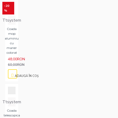
-20
%
Ttsystem
Coada
mop
aluminiu
cu
maner
colorat
48,00RON
60,00RON
ADAUGĂ ÎN COŞ
Ttsystem
Coada
telescopica