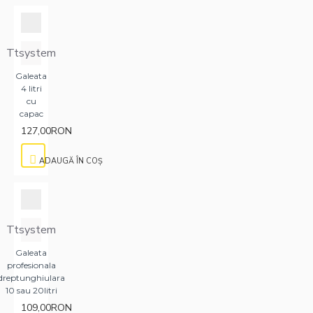
Ttsystem
Galeata
4 litri
cu
capac
127,00RON
ADAUGĂ ÎN COŞ
Ttsystem
Galeata
profesionala
dreptunghiulara
10 sau 20litri
109,00RON