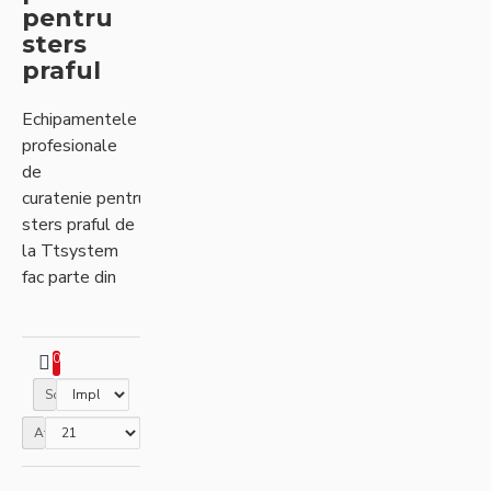
pentru
sters
praful
Echipamentele
profesionale
de
curatenie pentru
sters praful de
la Ttsystem
fac parte din
cea mai noua si
inovativa serie
de ustensile
0
de sters
Sortare
praful.Folosind
sistemele de
Afisare
stergere a
prafului de la