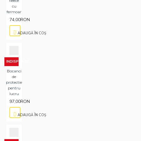
fleece
cu
fermoar
74,00RON
ADAUGĂ ÎN COŞ
INDISPONIBIL
Bocanci
de
protectie
pentru
lucru
97,00RON
ADAUGĂ ÎN COŞ