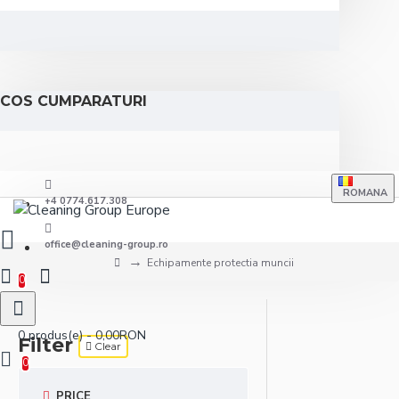
COS CUMPARATURI
ROMANA
+4 0774.617.308
office@cleaning-group.ro
Echipamente protectia muncii
0
0 produs(e) - 0,00RON
Filter
Clear
0
PRICE