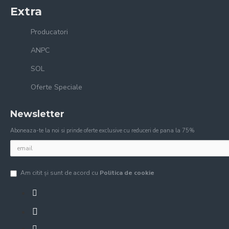
Extra
Producatori
ANPC
SOL
Oferte Speciale
Newsletter
Aboneaza-te la noi si prinde oferte exclusive cu reduceri de pana la 75%
Am citit şi sunt de acord cu
Politica de cookie