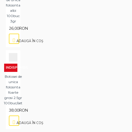
folosinta
albi
100buc
3gr
26,00RON
ADAUGĂ ÎN COŞ
INDISPONIBIL
Botosei de
unica
folosinta
foarte
grosi 2.5gr
100buc/set
38,00RON
ADAUGĂ ÎN COŞ