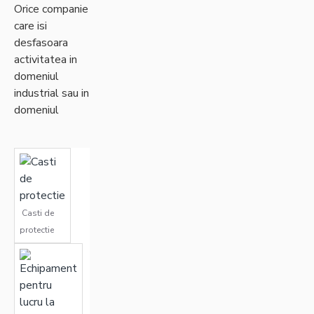
Orice companie
care isi
desfasoara
activitatea in
domeniul
industrial sau in
domeniul
curateniei are
nevoie de
echipament
special de
protectia
muncii pentru
Casti de
fiecare
protectie
angajat.De
asemenea
echipamentul
de lucru si
protectie ofera