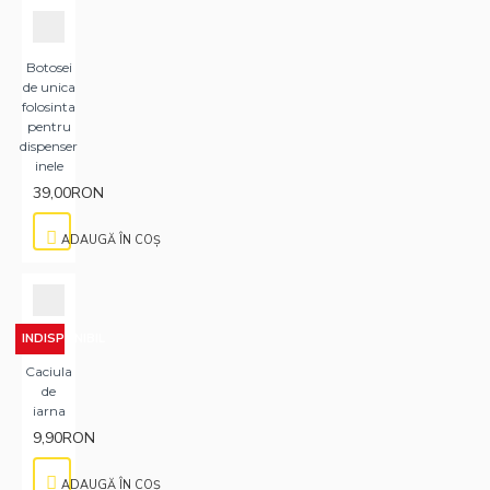
Botosei
de unica
folosinta
pentru
dispenser
inele
39,00RON
ADAUGĂ ÎN COŞ
INDISPONIBIL
Caciula
de
iarna
9,90RON
ADAUGĂ ÎN COŞ