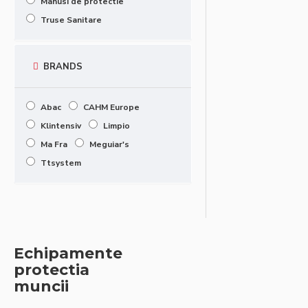
Manusi de protectie
Truse Sanitare
BRANDS
Abac
CAHM Europe
Klintensiv
Limpio
Ma Fra
Meguiar's
Ttsystem
Echipamente
protectia
muncii