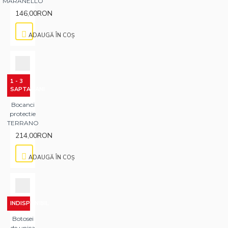
MARANELLO
146,00RON
ADAUGĂ ÎN COŞ
1 - 3
SAPTAMANI
Bocanci
protectie
TERRANO
214,00RON
ADAUGĂ ÎN COŞ
INDISPONIBIL
Botosei
de unica