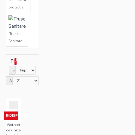
Manusi de
protectie
Truse
Sanitare
0
Sortare
Afisare
INDISPONIBIL
Botosei
de unica