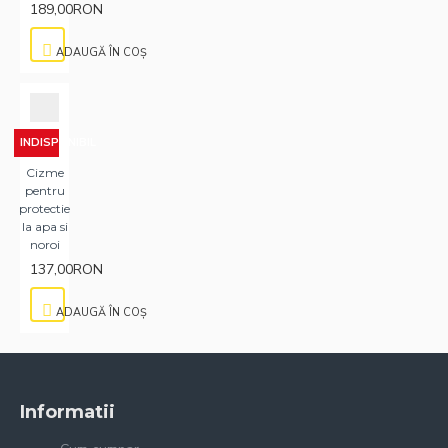
189,00RON
ADAUGĂ ÎN COŞ
INDISPONIBIL
Cizme
pentru
protectie
la apa si
noroi
137,00RON
ADAUGĂ ÎN COŞ
Informatii