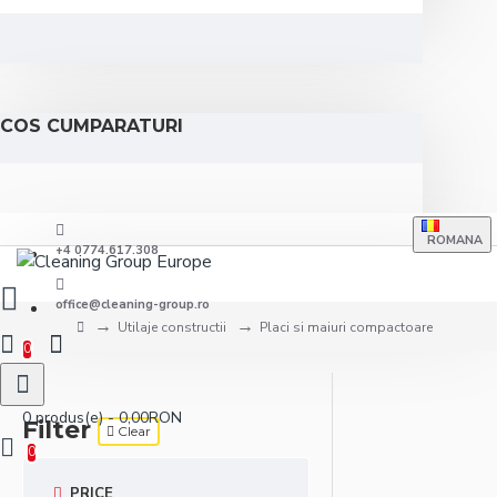
COS CUMPARATURI
ROMANA
+4 0774.617.308
office@cleaning-group.ro
Utilaje constructii
Placi si maiuri compactoare
0
0 produs(e) - 0,00RON
Filter
Clear
0
PRICE