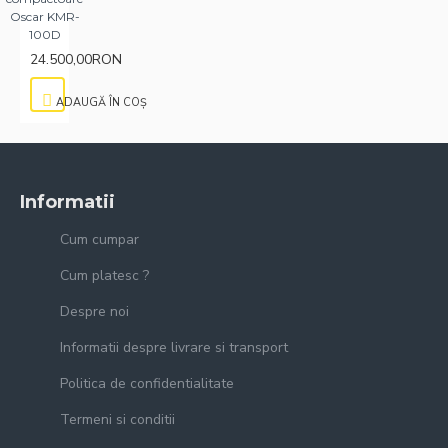
Oscar KMR-
100D
24.500,00RON
ADAUGĂ ÎN COŞ
Informatii
Cum cumpar
Cum platesc ?
Despre noi
Informatii despre livrare si transport
Politica de confidentialitate
Termeni si conditii