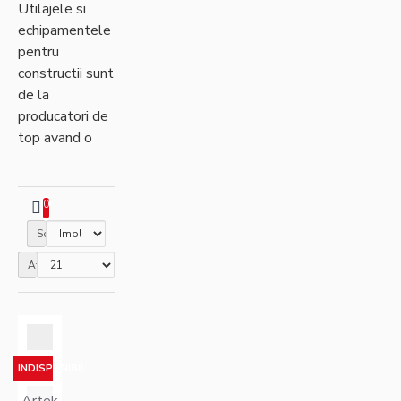
Utilajele si
echipamentele
pentru
constructii sunt
de la
producatori de
top avand o
fiabilitate
recunoscuta si
beneficiind de
0
preturi
Sortare
promotionale
Afisare
INDISPONIBIL