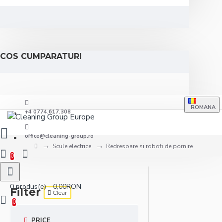
COS CUMPARATURI
ROMANA
+4 0774.617.308
office@cleaning-group.ro
Scule electrice
Redresoare si roboti de pornire
0
0 produs(e) - 0,00RON
Filter
Clear
0
PRICE