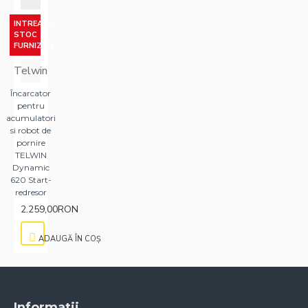
INTREABA
STOC
FURNIZOR
Telwin
Încarcator
pentru
acumulatori
si robot de
pornire
TELWIN
Dynamic
620 Start-
redresor
2.259,00RON
ADAUGĂ ÎN COŞ
Informatii