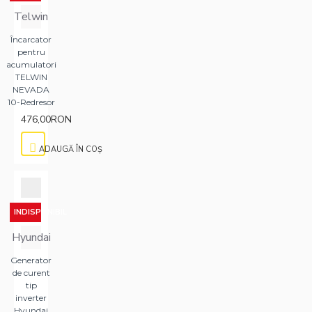
Telwin
Încarcator
pentru
acumulatori
TELWIN
NEVADA
10-Redresor
476,00RON
ADAUGĂ ÎN COŞ
INDISPONIBIL
Hyundai
Generator
de curent
tip
inverter
Hyundai