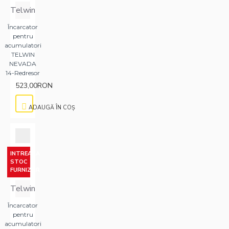
Telwin
Încarcator
pentru
acumulatori
TELWIN
NEVADA
14-Redresor
523,00RON
ADAUGĂ ÎN COŞ
INTREABA
STOC
FURNIZOR
Telwin
Încarcator
pentru
acumulatori