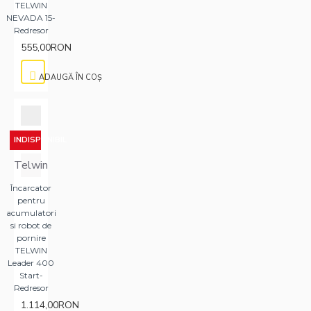
TELWIN
NEVADA 15-
Redresor
555,00RON
ADAUGĂ ÎN COŞ
INDISPONIBIL
Telwin
Încarcator
pentru
acumulatori
si robot de
pornire
TELWIN
Leader 400
Start-
Redresor
1.114,00RON