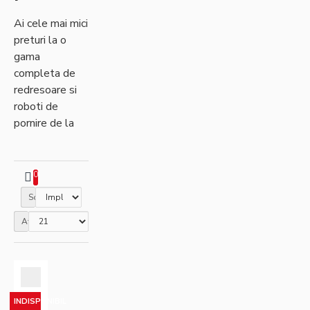
Ai cele mai mici
preturi la o
gama
completa de
redresoare si
roboti de
pornire de la
cei mai
cunoscuti
producatori
0
Sortare
Afisare
INDISPONIBIL