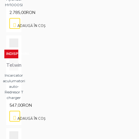
HY1000SI
2.785,00RON
ADAUGĂ ÎN COŞ
INDISPONIBIL
Telwin
Incarcator
aculumatori
auto-
Redresor T
charger
547,00RON
ADAUGĂ ÎN COŞ