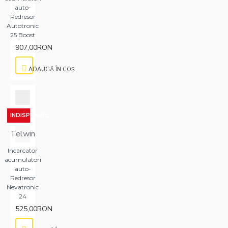
auto-
Redresor
Autotronic
25 Boost
907,00RON
ADAUGĂ ÎN COŞ
INDISPONIBIL
Telwin
Incarcator
acumulatori
auto-
Redresor
Nevatronic
24
525,00RON