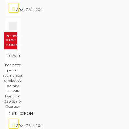
ADAUGĂ ÎN COŞ
INTREABA
STOC
FURNIZOR
Telwin
Încarcator
pentru
acumulatori
si robot de
pornire
TELWIN
Dynamic
320 Start-
Redresor
1.613,00RON
ADAUGĂ ÎN COŞ