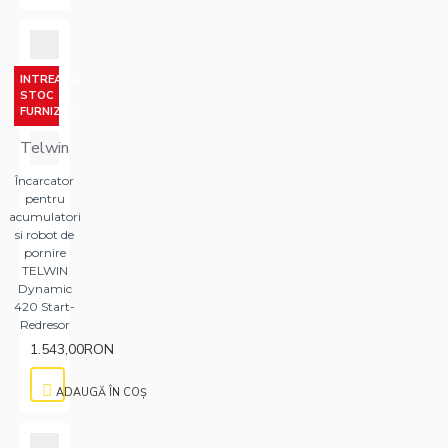
INTREABA
STOC
FURNIZOR
Telwin
Încarcator
pentru
acumulatori
si robot de
pornire
TELWIN
Dynamic
420 Start-
Redresor
1.543,00RON
ADAUGĂ ÎN COŞ