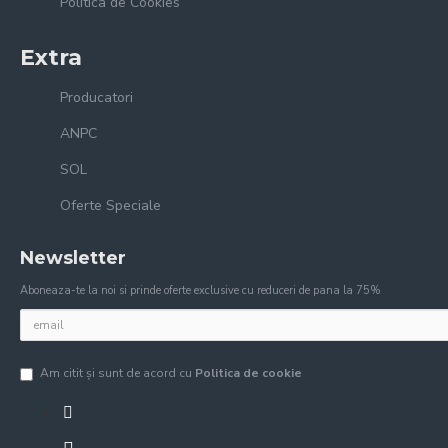
Politica de Cookies
Extra
Producatori
ANPC
SOL
Oferte Speciale
Newsletter
Aboneaza-te la noi si prinde oferte exclusive cu reduceri de pana la 75%
Am citit şi sunt de acord cu
Politica de cookie