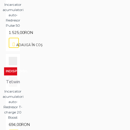
Incarcator
acumulatori
auto-
Redresor
Pulse 50
1.525,00RON
ADAUGĂ ÎN COŞ
INDISPONIBIL
Telwin
Incarcator
acumulatori
auto-
Redresor T-
charge 20
Boost
694,00RON