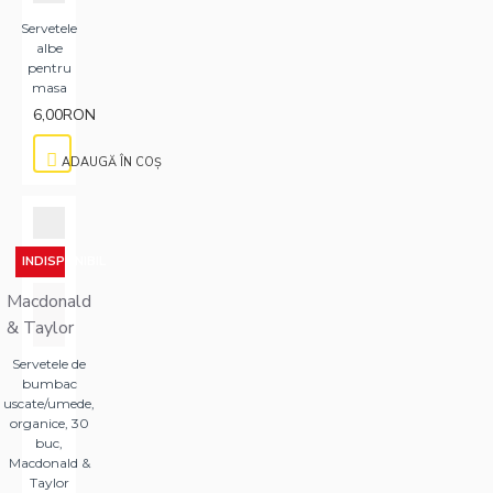
Servetele
albe
pentru
masa
6,00RON
ADAUGĂ ÎN COŞ
INDISPONIBIL
Macdonald
& Taylor
Servetele de
bumbac
uscate/umede,
organice, 30
buc,
Macdonald &
Taylor