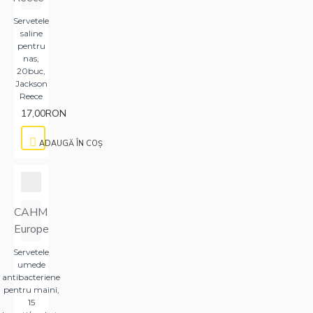
Servetele
saline
pentru
nas,
20buc,
Jackson
Reece
17,00RON
ADAUGĂ ÎN COŞ
CAHM
Europe
Servetele
umede
antibacteriene
pentru maini,
15