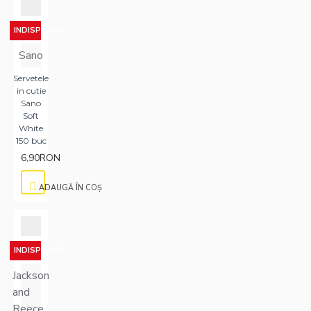
INDISPONIBIL
Sano
Servetele
in cutie
Sano
Soft
White
150 buc
6,90RON
ADAUGĂ ÎN COŞ
INDISPONIBIL
Jackson
and
Reece