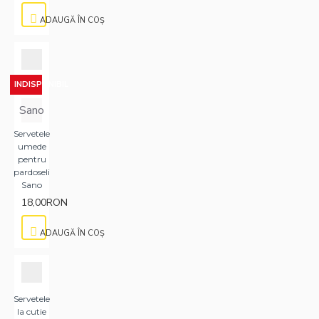
ADAUGĂ ÎN COŞ
INDISPONIBIL
Sano
Servetele
umede
pentru
pardoseli
Sano
18,00RON
ADAUGĂ ÎN COŞ
Servetele
la cutie