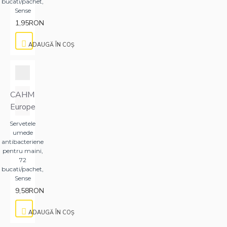
bucati/pachet,
Sense
1,95RON
ADAUGĂ ÎN COŞ
CAHM
Europe
Servetele
umede
antibacteriene
pentru maini,
72
bucati/pachet,
Sense
9,58RON
ADAUGĂ ÎN COŞ