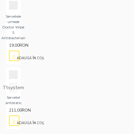
Servetele
umede
Doctor Wipe
S
Antibacterian
19,00RON
ADAUGĂ ÎN COŞ
Ttsystem
Servetel
antistatic
211,00RON
ADAUGĂ ÎN COŞ