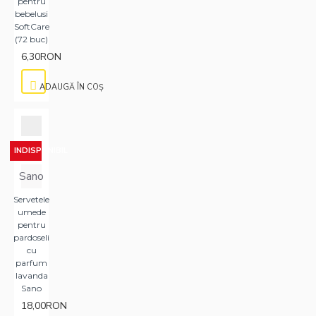
pentru
bebelusi
SoftCare
(72 buc)
6,30RON
ADAUGĂ ÎN COŞ
INDISPONIBIL
Sano
Servetele
umede
pentru
pardoseli
cu
parfum
lavanda
Sano
18,00RON