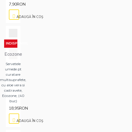
7,90RON
ADAUGĂ ÎN COŞ
INDISPONIBIL
Ecozone
Servetele
umede pt
curatare
multisuprafete,
cu aloe vera si
castravete,
Ecozone, (40
buc)
18,95RON
ADAUGĂ ÎN COŞ