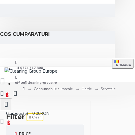
COS CUMPARATURI
ROMANA
+4 0774.617.308
office@cleaning-group.ro
Consumabile curatenie
Hartie
Servetele
0
0 produs(e) - 0,00RON
Filter
Clear
0
PRICE