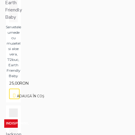
Earth
Friendly
Baby
Servetele
umede
cu
musetel
si aloe
vera,
72buc,
Earth
Friendly
Baby
25,00RON
ADAUGĂ ÎN COŞ
INDISPONIBIL
Jackson