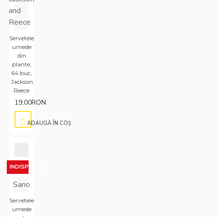
and
Reece
Servetele
umede
din
plante,
64 buc,
Jackson
Reece
19,00RON
ADAUGĂ ÎN COŞ
INDISPONIBIL
Sano
Servetele
umede