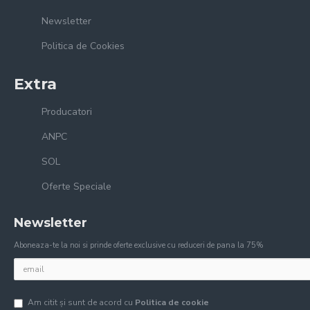
Newsletter
Politica de Cookies
Extra
Producatori
ANPC
SOL
Oferte Speciale
Newsletter
Aboneaza-te la noi si prinde oferte exclusive cu reduceri de pana la 75%
Am citit şi sunt de acord cu
Politica de cookie