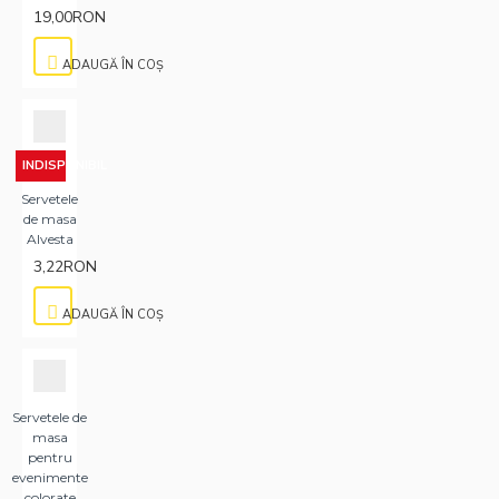
19,00RON
ADAUGĂ ÎN COŞ
INDISPONIBIL
Servetele
de masa
Alvesta
3,22RON
ADAUGĂ ÎN COŞ
Servetele de
masa
pentru
evenimente
colorate