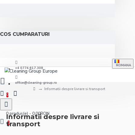
COS CUMPARATURI
ROMANA
+4 0774.617.308
office@cleaning-group.ro
Informatii despre livrare si transport
0
0 produs(e) - 0,00RON
Informatii despre livrare si
transport
0