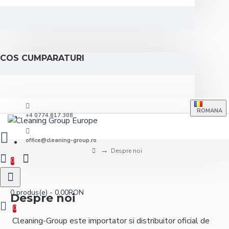
COS CUMPARATURI
ROMANA
+4 0774.617.308
office@cleaning-group.ro
Despre noi
0
0 produs(e) - 0,00RON
Despre noi
0
Cleaning-Group este importator si distribuitor oficial de