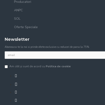
Producatori
ANPC
SOL
Oferte Speciale
Newsletter
Aboneaza-te la noi si prinde oferte exclusive cu reduceri de pana la 75%
Am citit şi sunt de acord cu
Politica de cookie