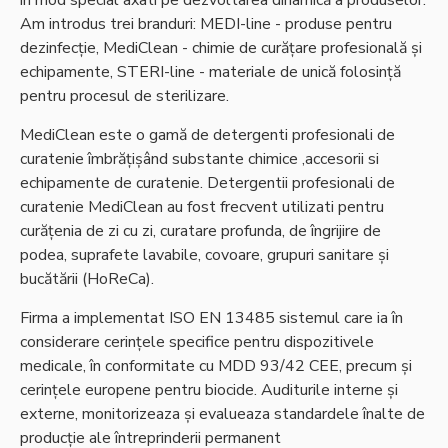
în mod special axati pe dezvoltarea dinamică a produselor.
Am introdus trei branduri: MEDI-line - produse pentru
dezinfecție, MediClean - chimie de curățare profesională și
echipamente, STERI-line - materiale de unică folosință
pentru procesul de sterilizare.
MediClean este o gamă de detergenti profesionali de
curatenie îmbrățișând substante chimice ,accesorii si
echipamente de curatenie. Detergentii profesionali de
curatenie MediClean au fost frecvent utilizati pentru
curățenia de zi cu zi, curatare profunda, de îngrijire de
podea, suprafete lavabile, covoare, grupuri sanitare și
bucătării (HoReCa).
Firma a implementat ISO EN 13485 sistemul care ia în
considerare cerințele specifice pentru dispozitivele
medicale, în conformitate cu MDD 93/42 CEE, precum și
cerințele europene pentru biocide. Auditurile interne și
externe, monitorizeaza și evalueaza standardele înalte de
producție ale întreprinderii permanent