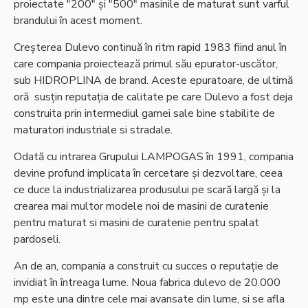
proiectate "200" și "500" masinile de maturat sunt varful
brandului în acest moment.
Creșterea Dulevo continuă în ritm rapid 1983 fiind anul în
care compania proiectează primul său epurator-uscător,
sub HIDROPLINA de brand. Aceste epuratoare, de ultimă
oră susțin reputația de calitate pe care Dulevo a fost deja
construita prin intermediul gamei sale bine stabilite de
maturatori industriale si stradale.
Odată cu intrarea Grupului LAMPOGAS în 1991, compania
devine profund implicata în cercetare și dezvoltare, ceea
ce duce la industrializarea produsului pe scară largă și la
crearea mai multor modele noi de masini de curatenie
pentru maturat si masini de curatenie pentru spalat
pardoseli.
An de an, compania a construit cu succes o reputație de
invidiat în întreaga lume. Noua fabrica dulevo de 20.000
mp este una dintre cele mai avansate din lume, si se afla