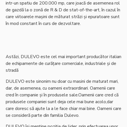
intr-un spatiu de 200.000 mp, care joacă de asemenea rol
de gazdă la o zonă de R & D de stat-of-the-art, în cazul în
care viitoarele mașini de măturat străzi și epuratoare sunt
în mod constant în curs de dezvoltare.
Astăzi, DULEVO este cel mai important producător italian
de echipamente de curățare comerciale, industriale și de
stradă
DULEVO este sinonim nu doar cu masini de maturat mari,
dar, de asemenea, cu oameni extraordinari. Oamenii care
cred în companie și în produsele sale.Oamenii care cred că
produsele companiei sunt deja cele mai bune acolo,dar
care doresc să ajute la a le face chiar mai bine. Oameni care
se consideră parte din familia Dulevo.
DULEVO își menține poziția de lider, prin efectuarea unor