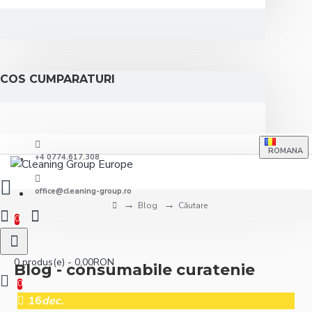
COS CUMPARATURI
ROMANA
+4 0774.617.308
office@cleaning-group.ro
Blog
Căutare
0
0 produs(e) - 0,00RON
Blog - consumabile curatenie
0
16
dec.