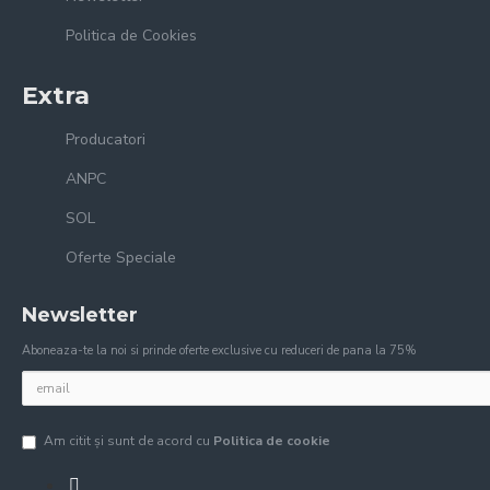
Politica de Cookies
Extra
Producatori
ANPC
SOL
Oferte Speciale
Newsletter
Aboneaza-te la noi si prinde oferte exclusive cu reduceri de pana la 75%
Am citit şi sunt de acord cu
Politica de cookie